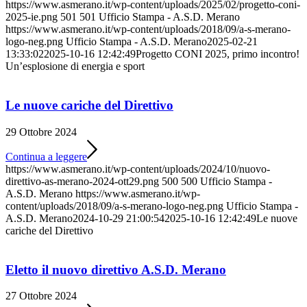
https://www.asmerano.it/wp-content/uploads/2025/02/progetto-coni-
2025-ie.png
501
501
Ufficio Stampa - A.S.D. Merano
https://www.asmerano.it/wp-content/uploads/2018/09/a-s-merano-
logo-neg.png
Ufficio Stampa - A.S.D. Merano
2025-02-21
13:33:02
2025-10-16 12:42:49
Progetto CONI 2025, primo incontro!
Un’esplosione di energia e sport
Le nuove cariche del Direttivo
29 Ottobre 2024
Continua a leggere
https://www.asmerano.it/wp-content/uploads/2024/10/nuovo-
direttivo-as-merano-2024-ott29.png
500
500
Ufficio Stampa -
A.S.D. Merano
https://www.asmerano.it/wp-
content/uploads/2018/09/a-s-merano-logo-neg.png
Ufficio Stampa -
A.S.D. Merano
2024-10-29 21:00:54
2025-10-16 12:42:49
Le nuove
cariche del Direttivo
Eletto il nuovo direttivo A.S.D. Merano
27 Ottobre 2024