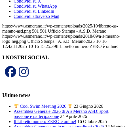
Condividi su X
Condividi su WhatsApp
Condividi su LinkedIn
Condividi attraverso Mail
https://www.asmerano.it/wp-content/uploads/2025/10/libretto-as-
merano-asd.png
501
501
Ufficio Stampa - A.S.D. Merano
https://www.asmerano.it/wp-content/uploads/2018/09/a-s-merano-
logo-neg.png
Ufficio Stampa - A.S.D. Merano
2025-10-16
12:42:11
2025-10-16 15:25:39
Il Libretto numero ZERO è online!
I NOSTRI SOCIAL
Ultime news
Cool Swim Meeting 2026
23 Giugno 2026
Assemblea Generale 2026 di AS Merano ASD: sport,
passione e partecipazione
24 Aprile 2026
Il Libretto numero ZERO è online!
16 Ottobre 2025
Assemblea Generale ordinaria e straordinaria 2025
14 Maggio