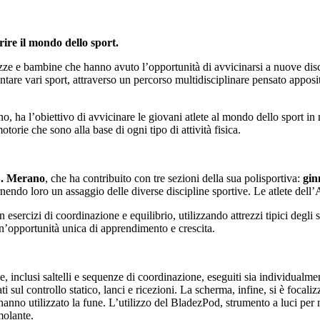
ire il mondo dello sport.
azze e bambine che hanno avuto l’opportunità di avvicinarsi a nuove disc
ntare vari sport, attraverso un percorso multidisciplinare pensato appos
 ha l’obiettivo di avvicinare le giovani atlete al mondo dello sport in 
orie che sono alla base di ogni tipo di attività fisica.
. Merano
, che ha contribuito con tre sezioni della sua polisportiva:
gin
fornendo loro un assaggio delle diverse discipline sportive. Le atlete de
 esercizi di coordinazione e equilibrio, utilizzando attrezzi tipici degli 
 un’opportunità unica di apprendimento e crescita.
une, inclusi saltelli e sequenze di coordinazione, eseguiti sia individua
ti sul controllo statico, lanci e ricezioni. La scherma, infine, si è foca
 hanno utilizzato la fune. L’utilizzo del BladezPod, strumento a luci per m
molante.