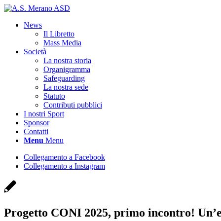
News
Il Libretto
Mass Media
Società
La nostra storia
Organigramma
Safeguarding
La nostra sede
Statuto
Contributi pubblici
I nostri Sport
Sponsor
Contatti
Menu
Menu
Collegamento a Facebook
Collegamento a Instagram
Progetto CONI 2025, primo incontro! Un’es