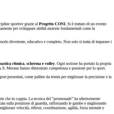
ipline sportive grazie al
Progetto CONI
. Si è trattato di un evento
itamente per sviluppare abilità motorie fondamentali come la
modo divertente, educativo e completo. Non solo si tratta di imparare i
nastica ritmica
,
scherma
e volley
. Ogni sezione ha portato la propria
ll’A.S. Merano hanno dimostrato competenza e passione per lo sport.
sport presentati, come palline da tennis per migliorare la precisione e la
lmente che in coppia. La tecnica del “promenade” ha ulteriormente
lizzata sulla posizione di guardia, rafforzando le gambe e migliorando
igliorare velocità, riflessi, coordinazione, agilità, forza mentale e