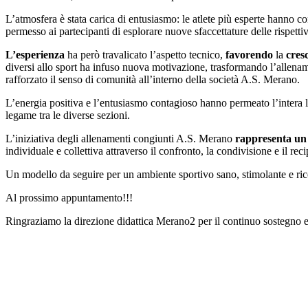
L’atmosfera è stata carica di entusiasmo: le atlete più esperte hanno
permesso ai partecipanti di esplorare nuove sfaccettature delle rispetti
L’esperienza
ha però travalicato l’aspetto tecnico,
favorendo
la
cres
diversi allo sport ha infuso nuova motivazione, trasformando l’allename
rafforzato il senso di comunità all’interno della società A.S. Merano.
L’energia positiva e l’entusiasmo contagioso hanno permeato l’intera l
legame tra le diverse sezioni.
L’iniziativa degli allenamenti congiunti A.S. Merano
rappresenta un 
individuale e collettiva attraverso il confronto, la condivisione e il re
Un modello da seguire per un ambiente sportivo sano, stimolante e ric
Al prossimo appuntamento!!!
Ringraziamo la direzione didattica Merano2 per il continuo sostegno e a