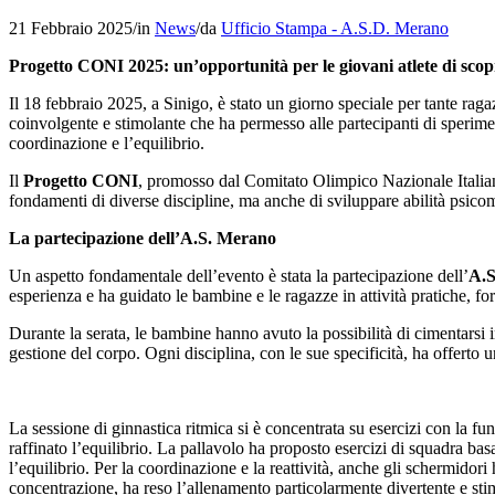
21 Febbraio 2025
/
in
News
/
da
Ufficio Stampa - A.S.D. Merano
Progetto CONI 2025: un’opportunità per le giovani atlete di scopr
Il 18 febbraio 2025, a Sinigo, è stato un giorno speciale per tante rag
coinvolgente e stimolante che ha permesso alle partecipanti di sperime
coordinazione e l’equilibrio.
Il
Progetto CONI
, promosso dal Comitato Olimpico Nazionale Italiano,
fondamenti di diverse discipline, ma anche di sviluppare abilità psicomot
La partecipazione dell’A.S. Merano
Un aspetto fondamentale dell’evento è stata la partecipazione dell’
A.S
esperienza e ha guidato le bambine e le ragazze in attività pratiche, 
Durante la serata, le bambine hanno avuto la possibilità di cimentarsi in
gestione del corpo. Ogni disciplina, con le sue specificità, ha offerto
La sessione di ginnastica ritmica si è concentrata su esercizi con la f
raffinato l’equilibrio. La pallavolo ha proposto esercizi di squadra basa
l’equilibrio. Per la coordinazione e la reattività, anche gli schermidori
concentrazione, ha reso l’allenamento particolarmente divertente e sti