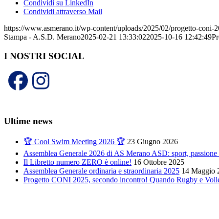
Condividi su LinkedIn
Condividi attraverso Mail
https://www.asmerano.it/wp-content/uploads/2025/02/progetto-coni-2
Stampa - A.S.D. Merano
2025-02-21 13:33:02
2025-10-16 12:42:49
Pr
I NOSTRI SOCIAL
Ultime news
🏆 Cool Swim Meeting 2026 🏆
23 Giugno 2026
Assemblea Generale 2026 di AS Merano ASD: sport, passione 
Il Libretto numero ZERO è online!
16 Ottobre 2025
Assemblea Generale ordinaria e straordinaria 2025
14 Maggio 
Progetto CONI 2025, secondo incontro! Quando Rugby e Volle