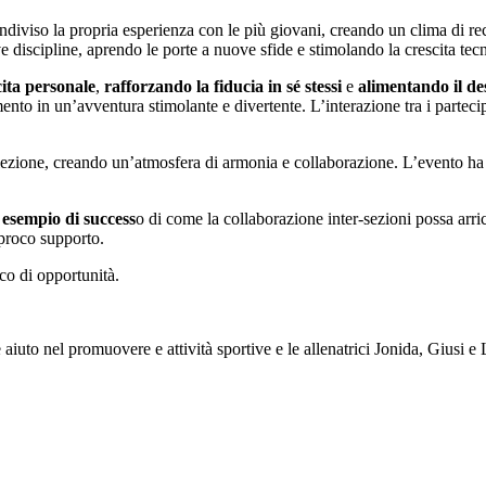
 condiviso la propria esperienza con le più giovani, creando un clima d
ve discipline, aprendo le porte a nuove sfide e stimolando la crescita tecn
cita personale
,
rafforzando la fiducia in sé stessi
e
alimentando il de
nto in un’avventura stimolante e divertente. L’interazione tra i parteci
ezione, creando un’atmosfera di armonia e collaborazione. L’evento ha la
esempio di success
o di come la collaborazione inter-sezioni possa arri
ciproco supporto.
co di opportunità.
iuto nel promuovere e attività sportive e le allenatrici Jonida, Giusi e 