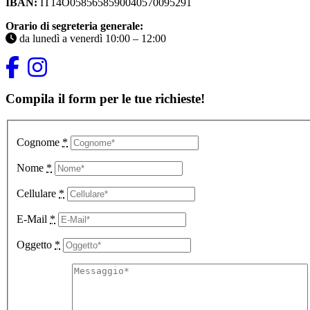
IBAN:
IT14O0585658590040570095291
Orario di segreteria generale:
da lunedì a venerdì 10:00 – 12:00
Compila il form per le tue richieste!
Cognome
*
Nome
*
Cellulare
*
E-Mail
*
Oggetto
*