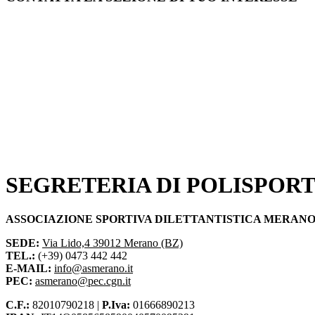
SEGRETERIA DI POLISPORT
ASSOCIAZIONE SPORTIVA DILETTANTISTICA MERAN
SEDE:
Via Lido,4 39012 Merano (BZ)
TEL.:
(+39) 0473 442 442
E-MAIL:
info@asmerano.it
PEC:
asmerano@pec.cgn.it
C.F.:
82010790218 |
P.Iva:
01666890213