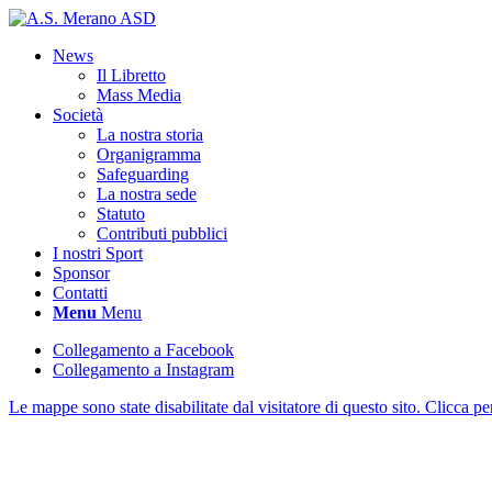
News
Il Libretto
Mass Media
Società
La nostra storia
Organigramma
Safeguarding
La nostra sede
Statuto
Contributi pubblici
I nostri Sport
Sponsor
Contatti
Menu
Menu
Collegamento a Facebook
Collegamento a Instagram
Le mappe sono state disabilitate dal visitatore di questo sito. Clicca p