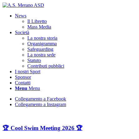
News
Il Libretto
Mass Media
Società
La nostra storia
Organigramma
Safeguarding
La nostra sede
Statuto
Contributi pubblici
I nostri Sport
Sponsor
Contatti
Menu
Menu
Collegamento a Facebook
Collegamento a Instagram
🏆 Cool Swim Meeting 2026 🏆