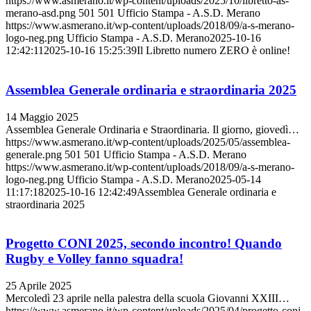
https://www.asmerano.it/wp-content/uploads/2025/10/libretto-as-
merano-asd.png
501
501
Ufficio Stampa - A.S.D. Merano
https://www.asmerano.it/wp-content/uploads/2018/09/a-s-merano-
logo-neg.png
Ufficio Stampa - A.S.D. Merano
2025-10-16
12:42:11
2025-10-16 15:25:39
Il Libretto numero ZERO è online!
Assemblea Generale ordinaria e straordinaria 2025
14 Maggio 2025
Assemblea Generale Ordinaria e Straordinaria. Il giorno, giovedì…
https://www.asmerano.it/wp-content/uploads/2025/05/assemblea-
generale.png
501
501
Ufficio Stampa - A.S.D. Merano
https://www.asmerano.it/wp-content/uploads/2018/09/a-s-merano-
logo-neg.png
Ufficio Stampa - A.S.D. Merano
2025-05-14
11:17:18
2025-10-16 12:42:49
Assemblea Generale ordinaria e
straordinaria 2025
Progetto CONI 2025, secondo incontro! Quando
Rugby e Volley fanno squadra!
25 Aprile 2025
Mercoledì 23 aprile nella palestra della scuola Giovanni XXIII…
https://www.asmerano.it/wp-content/uploads/2025/04/progetto-coni-