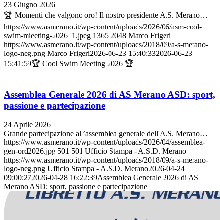
23 Giugno 2026
🏆 Momenti che valgono oro! Il nostro presidente A.S. Merano…
https://www.asmerano.it/wp-content/uploads/2026/06/asm-cool-
swim-mieeting-2026_1.jpeg
1365
2048
Marco Frigeri
https://www.asmerano.it/wp-content/uploads/2018/09/a-s-merano-
logo-neg.png
Marco Frigeri
2026-06-23 15:40:33
2026-06-23
15:41:59
🏆 Cool Swim Meeting 2026 🏆
Assemblea Generale 2026 di AS Merano ASD: sport,
passione e partecipazione
24 Aprile 2026
Grande partecipazione all’assemblea generale dell'A.S. Merano…
https://www.asmerano.it/wp-content/uploads/2026/04/assemblea-
gen-ord2026.jpg
501
501
Ufficio Stampa - A.S.D. Merano
https://www.asmerano.it/wp-content/uploads/2018/09/a-s-merano-
logo-neg.png
Ufficio Stampa - A.S.D. Merano
2026-04-24
09:00:27
2026-04-28 16:22:39
Assemblea Generale 2026 di AS
Merano ASD: sport, passione e partecipazione