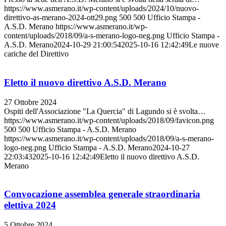
https://www.asmerano.it/wp-content/uploads/2024/10/nuovo-
direttivo-as-merano-2024-ott29.png
500
500
Ufficio Stampa -
A.S.D. Merano
https://www.asmerano.it/wp-
content/uploads/2018/09/a-s-merano-logo-neg.png
Ufficio Stampa -
A.S.D. Merano
2024-10-29 21:00:54
2025-10-16 12:42:49
Le nuove
cariche del Direttivo
Eletto il nuovo direttivo A.S.D. Merano
27 Ottobre 2024
Ospiti dell'Associazione "La Quercia" di Lagundo si è svolta…
https://www.asmerano.it/wp-content/uploads/2018/09/favicon.png
500
500
Ufficio Stampa - A.S.D. Merano
https://www.asmerano.it/wp-content/uploads/2018/09/a-s-merano-
logo-neg.png
Ufficio Stampa - A.S.D. Merano
2024-10-27
22:03:43
2025-10-16 12:42:49
Eletto il nuovo direttivo A.S.D.
Merano
Convocazione assemblea generale straordinaria
elettiva 2024
5 Ottobre 2024