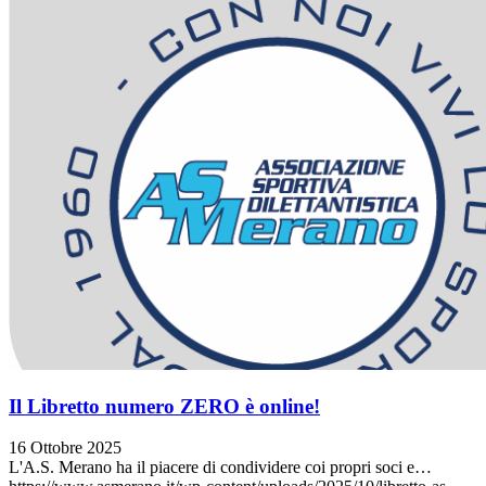
Il Libretto numero ZERO è online!
16 Ottobre 2025
L'A.S. Merano ha il piacere di condividere coi propri soci e…