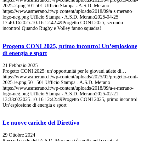
2025-2.png
501
501
Ufficio Stampa - A.S.D. Merano
https://www.asmerano.it/wp-content/uploads/2018/09/a-s-merano-
logo-neg.png
Ufficio Stampa - A.S.D. Merano
2025-04-25
17:40:16
2025-10-16 12:42:49
Progetto CONI 2025, secondo
incontro! Quando Rugby e Volley fanno squadra!
Progetto CONI 2025, primo incontro! Un’esplosione
di energia e sport
21 Febbraio 2025
Progetto CONI 2025: un’opportunità per le giovani atlete di…
https://www.asmerano.it/wp-content/uploads/2025/02/progetto-coni-
2025-ie.png
501
501
Ufficio Stampa - A.S.D. Merano
https://www.asmerano.it/wp-content/uploads/2018/09/a-s-merano-
logo-neg.png
Ufficio Stampa - A.S.D. Merano
2025-02-21
13:33:02
2025-10-16 12:42:49
Progetto CONI 2025, primo incontro!
Un’esplosione di energia e sport
Le nuove cariche del Direttivo
29 Ottobre 2024
Presso la sede dell'A.S.D. Merano si è svolta nella serata di…